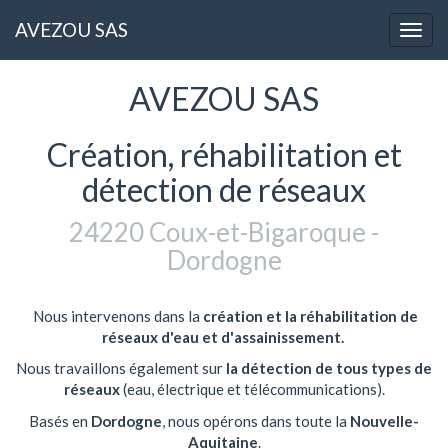
AVEZOU SAS
Bascu
la
navig
AVEZOU SAS
Création, réhabilitation et
détection de réseaux
24220 Coux-et-Bigaroque -
Dordogne
Nous intervenons dans la
création et la réhabilitation de
réseaux d'eau et d'assainissement.
Nous travaillons également sur
la détection de tous types de
réseaux
(eau, électrique et télécommunications).
Basés en
Dordogne
, nous opérons dans toute la
Nouvelle-
Aquitaine
.